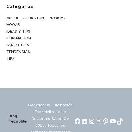
Categorias
ARQUITECTURA E INTERIORISMO
HOGAR
IDEAS Y TIPS
ILUMINACIÓN
SMART HOME
TENDENCIAS
TIPS
Copyright © Iluminación
Especializada de
Blog
Occidente SA de CV
Facebook
LinkedIn
Instagram
X
https://www.pin
https://ww
https:/
Tecnolite
2025, Todos los
derechos reservados