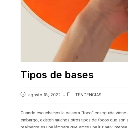
Tipos de bases
Publicación
Categoría
agosto 18, 2022
TENDENCIAS
de
de
la
la
entrada:
entrada:
Cuando escuchamos la palabra “foco” enseguida viene a 
embargo, existen muchos otros tipos de focos que son 
realmente es una lámpara que emite una luz muy intensa 