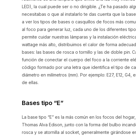
LED), la cual puede ser o no dirigible. ¿Te ha pasado al
necesitabas o que al instalarlo te das cuenta que la bas
a ver los tipos de bases o casquillos de focos más comu
al foco para generar luz, cada uno de los diferentes tipo
permite cuidar nuestras lámparas y la instalación eléctri
wattage más alto, distribuimos el calor de forma adecuad
bases: las bases de rosca o tornillo y las de doble pin.
función de conectar el cuerpo del foco a la corriente e
código formado por una letra que identifica el tipo de c
diámetro en milímetros (mm). Por ejemplo: E27, E12, G4, 
de ellas.
Bases tipo “E”
La base tipo “E” es la más común en los focos del hogar,
Thomas Alva Edison, junto con la forma del bulbo incan
rosca y se atornilla al socket, generalmente girándose en