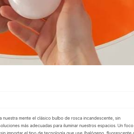
nuestra mente el clásico bulbo de rosca incandescente, sin
soluciones más adecuadas para iluminar nuestros espacios. Un foco
sin importar el tipo de tecnología que use (halógeno, fluorescente 