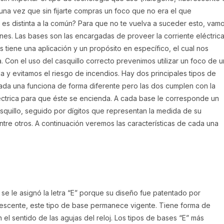
guna vez que sin fijarte compras un foco que no era el que
e es distinta a la común? Para que no te vuelva a suceder esto, vam
nes. Las bases son las encargadas de proveer la corriente eléctric
s tiene una aplicación y un propósito en específico, el cual nos
ca. Con el uso del casquillo correcto prevenimos utilizar un foco de u
a y evitamos el riesgo de incendios. Hay dos principales tipos de
 Cada una funciona de forma diferente pero las dos cumplen con la
léctrica para que éste se encienda. A cada base le corresponde un
asquillo, seguido por dígitos que representan la medida de su
entre otros. A continuación veremos las características de cada una
 se le asignó la letra “E” porque su diseño fue patentado por
descente, este tipo de base permanece vigente. Tiene forma de
 el sentido de las agujas del reloj. Los tipos de bases “E” más