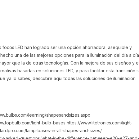
s focos LED han logrado ser una opción ahorradora, asequible y
 hecho una de las mejores opciones para la iluminación del día a día
 mayor que la de otras tecnologías. Con la mejora de sus diseños y e
nativas basadas en soluciones LED, y para facilitar esta transición 
 ya lo sabes, descubre aquí todas las soluciones de iluminación
www.bulbs.com/learning/shapesandsizes.aspx
w.topbulb.com/light-bulb-bases https://www.litetronics.com/light-
dardpro.com/lamp-bases-in-all-shapes-and-sizes/
ently-asked-questions/what-is-the-difference-between-e26-e27-and