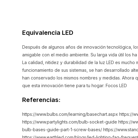
Equivalencia LED
Después de algunos años de innovación tecnológica, lo
amigable con el medio ambiente. Su larga vida útil los ha
La calidad, nitidez y durabilidad de la luz LED es mucho
funcionamiento de sus sistemas, se han desarrollado alter
han conservado los mismos nombres y medidas. Ahora que
que esta innovación tiene para tu hogar: Focos LED
Referencias:
https://www.bulbs.com/learning/basechart.aspx https://
https://www.partylights.com/bulb-socket-guide https://ww
bulb-bases-guide-part-1-screw-bases/ https://www.stan
https://www.earthled.com/blogs/led-lighting-faq-frequ