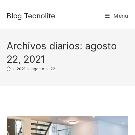
Ir
al
Blog Tecnolite
Menú
contenido
Archivos diarios: agosto
22, 2021
>
2021
>
agosto
>
22