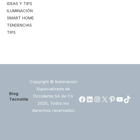
IDEAS Y TIPS
ILUMINACIÓN
SMART HOME
TENDENCIAS
TIPS
Copyright © Iluminación
Especializada de
Blog
Occidente SA de CV
Facebook
LinkedIn
Instagram
X
https://www.pin
https://ww
https:/
Tecnolite
2025, Todos los
derechos reservados