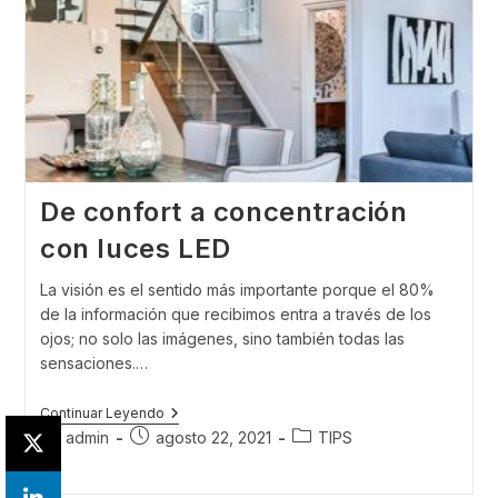
De confort a concentración
con luces LED
La visión es el sentido más importante porque el 80%
de la información que recibimos entra a través de los
ojos; no solo las imágenes, sino también todas las
sensaciones.…
De
Continuar Leyendo
Confort
Autor
Publicación
Categoría
admin
agosto 22, 2021
TIPS
A
de
de
de
Concentración
la
la
la
Con