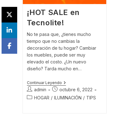
¡HOT SALE en
Tecnolite!
No te pasa que, ¿tienes mucho
tiempo que no cambias la
decoración de tu hogar? Cambiar
los muebles, puede ser muy
elevado el costo. ¿Un nuevo
diseño? Tarda mucho en…
¡HOT
Continuar Leyendo
SALE
Autor
Publicación
admin
octubre 6, 2022
En
de
de
Categoría
HOGAR
/
ILUMINACIÓN
Tecnolite!
/
TIPS
la
la
de
entrada:
entrada:
la
entrada: