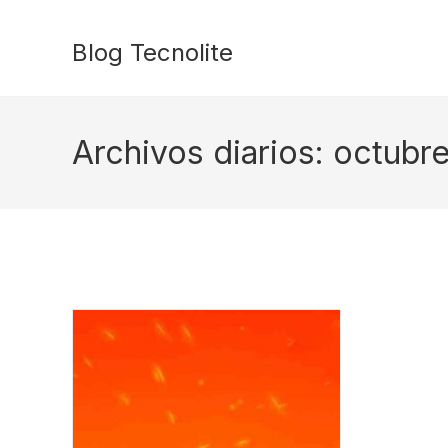
Ir
al
Blog Tecnolite
contenido
Archivos diarios: octubr