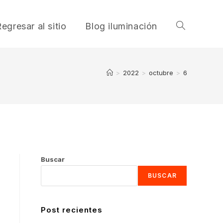
egresar al sitio
Blog iluminación
Alternar
búsqueda
>
2022
>
octubre
>
6
de
la
Buscar
BUSCAR
web
Post recientes