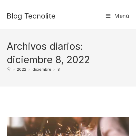
Ir
al
Blog Tecnolite
Menú
contenido
Archivos diarios:
diciembre 8, 2022
>
2022
>
diciembre
>
8