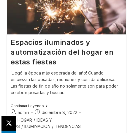
Espacios iluminados y
automatización del hogar en
estas fiestas
¡Llegó la época más esperada del año! Cuando
empiezan las posadas, reuniones y comida deliciosa.
Las fiestas de fin de año no solamente son para poder
celebrar posadas y buscar…
Espacios
Continuar Leyendo
Iluminados
Autor
Publicación
admin
diciembre 8, 2022
Y
de
de
Categoría
HOGAR
/
IDEAS Y
Automatización
la
la
Del
de
TIPS
/
ILUMINACIÓN
/
TENDENCIAS
Hogar
entrada:
entrada:
la