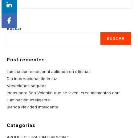
En
entrada:
Estas
Fiestas
Buscar
BUSCAR
Post recientes
Iluminación emocional aplicada en oficinas
Día internacional de la luz
Vacaciones seguras
Ideas para San Valentín que se viven: crea momentos con
iluminación inteligente
Blanca Navidad inteligente
Categorias
ARQUITECTURA E INTERIORISMO