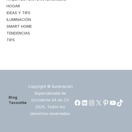
HOGAR
IDEAS Y TIPS
ILUMINACIÓN
SMART HOME
TENDENCIAS
TIPS
Copyright © Iluminación
Especializada de
Blog
Occidente SA de CV
Facebook
LinkedIn
Instagram
X
https://www.pin
https://ww
https:/
Tecnolite
2025, Todos los
derechos reservados