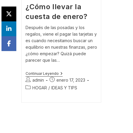
¿Cómo llevar la
cuesta de enero?
Después de las posadas y los
regalos, viene el pagar las tarjetas y
es cuando necesitamos buscar un
equilibrio en nuestras finanzas, pero
¿cómo empezar? Quizá puede
parecer que las…
¿Cómo
Continuar Leyendo
Llevar
Autor
Publicación
admin
enero 17, 2023
La
de
de
Categoría
HOGAR
/
IDEAS Y TIPS
Cuesta
la
la
De
de
Enero?
entrada:
entrada:
la
entrada: