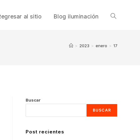
egresar al sitio
Blog iluminación
Alternar
búsqueda
>
2023
>
enero
>
17
de
la
Buscar
BUSCAR
web
Post recientes