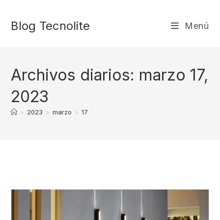
Ir
al
Blog Tecnolite
Menú
contenido
Archivos diarios: marzo 17,
2023
>
2023
>
marzo
>
17