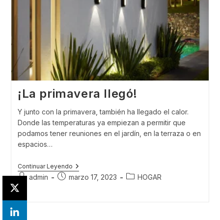
¡La primavera llegó!
Y junto con la primavera, también ha llegado el calor.
Donde las temperaturas ya empiezan a permitir que
podamos tener reuniones en el jardín, en la terraza o en
espacios…
¡La
Continuar Leyendo
Primavera
Autor
Publicación
Categoría
admin
marzo 17, 2023
HOGAR
Llegó!
de
de
de
la
la
la
entrada:
entrada:
entrada: